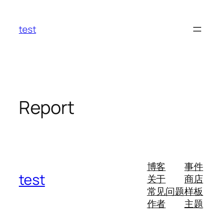
跳
至
test
内
容
Report
博客
事件
test
关于
商店
常见问题
样板
作者
主题