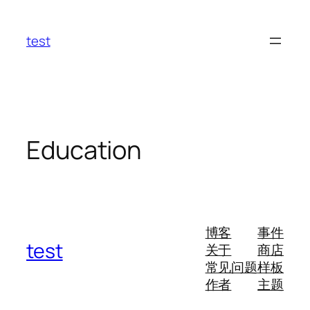
跳
至
test
内
容
Education
博客
事件
test
关于
商店
常见问题
样板
作者
主题